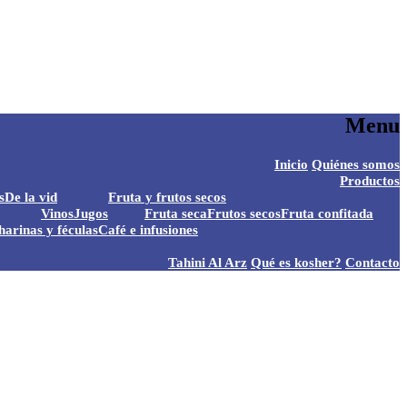
Menu
S
Inicio
Quiénes somos
t
Productos
c
s
De la vid
Fruta y frutos secos
Vinos
Jugos
Fruta seca
Frutos secos
Fruta confitada
harinas y féculas
Café e infusiones
Tahini Al Arz
Qué es kosher?
Contacto