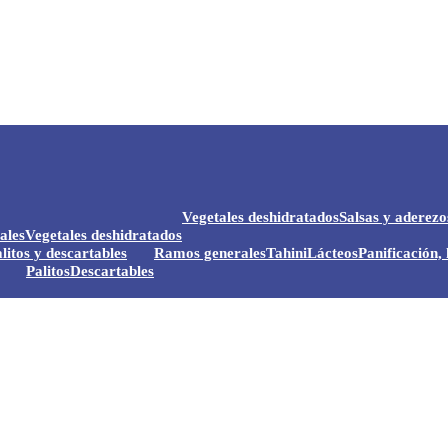
Vegetales deshidratados
Salsas y aderezo
ales
Vegetales deshidratados
litos y descartables
Ramos generales
Tahini
Lácteos
Panificación, 
Palitos
Descartables