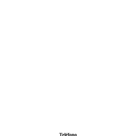
Acercamos lo mejor del mundo a su hogar
Teléfono