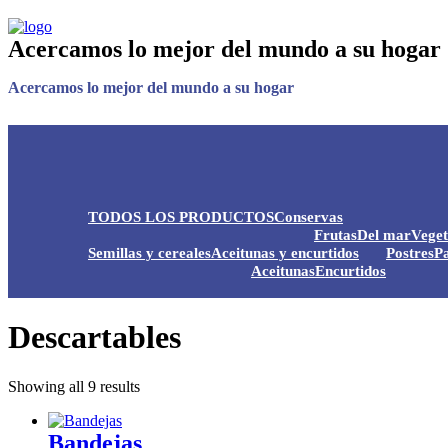
Acercamos lo mejor del mundo a su hogar
Acercamos lo mejor del mundo a su hogar
TODOS LOS PRODUCTOS
Conservas
Frutas
Del mar
Veget
Semillas y cereales
Aceitunas y encurtidos
Postres
Pa
Aceitunas
Encurtidos
Descartables
Showing all 9 results
Bandejas