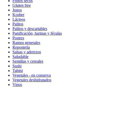
Frutos secos
Gluten free
Jugos
Kosher
Lácteos
Palitos
Palitos y descartables
Panificación, harinas y féculas
Postres
Ramos generales
Repostería
Salsas y aderezos
Saludable
Semillas y cereales
Sushi
Tahini
Vegetales - en conserva
Vegetales deshidratados
Vinos