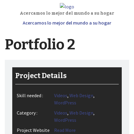
Acercamos lo mejor del mundo a su hogar
Acercamos lo mejor del mundo a su hogar
Portfolio 2
Project Details
Skill needed :
Videos
,
Web Design
,
WordPress
Category :
Videos
,
Web Design
,
WordPress
Project Website
Read More