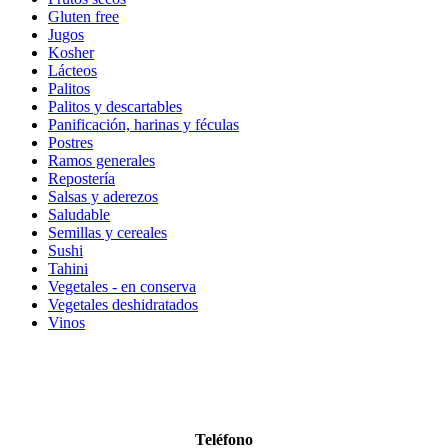
Gluten free
Jugos
Kosher
Lácteos
Palitos
Palitos y descartables
Panificación, harinas y féculas
Postres
Ramos generales
Repostería
Salsas y aderezos
Saludable
Semillas y cereales
Sushi
Tahini
Vegetales - en conserva
Vegetales deshidratados
Vinos
Acercamos lo mejor del mundo a su hogar
Teléfono