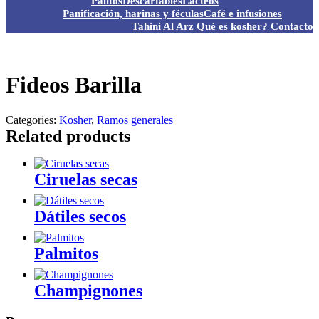
Palitos
Descartables
Lácteos
Panificación, harinas y féculas
Café e infusiones
Tahini Al Arz
Qué es kosher?
Contacto
Fideos Barilla
Categories:
Kosher
,
Ramos generales
Related products
Ciruelas secas
Dátiles secos
Palmitos
Champignones