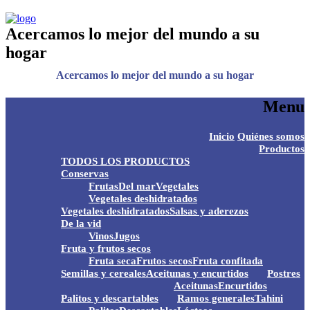
Acercamos lo mejor del mundo a su
hogar
Acercamos lo mejor del mundo a su hogar
Menu
S
Inicio
Quiénes somos
t
Productos
c
TODOS LOS PRODUCTOS
Conservas
Frutas
Del mar
Vegetales
Vegetales deshidratados
Vegetales deshidratados
Salsas y aderezos
De la vid
Vinos
Jugos
Fruta y frutos secos
Fruta seca
Frutos secos
Fruta confitada
Semillas y cereales
Aceitunas y encurtidos
Postres
Aceitunas
Encurtidos
Palitos y descartables
Ramos generales
Tahini