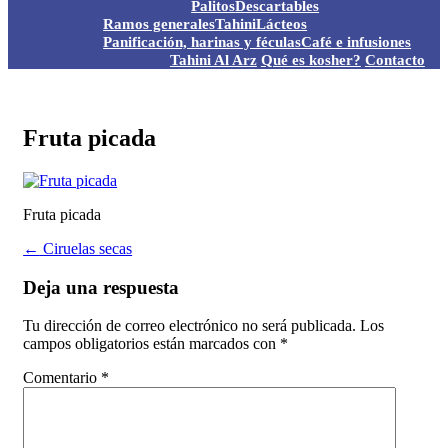
Palitos
Descartables
Ramos generales
Tahini
Lácteos
Panificación, harinas y féculas
Café e infusiones
Tahini Al Arz
Qué es kosher?
Contacto
Fruta picada
Fruta picada
Post
←
Ciruelas secas
navigation
Deja una respuesta
Tu dirección de correo electrónico no será publicada.
Los
campos obligatorios están marcados con
*
Comentario
*