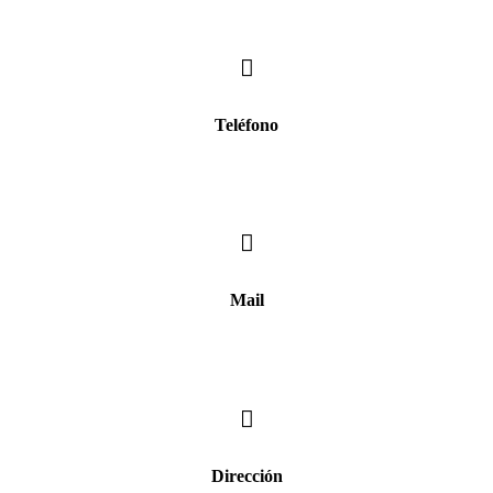
Teléfono
+598 2622 8650*
Mail
info@hamfer.com.uy
Dirección