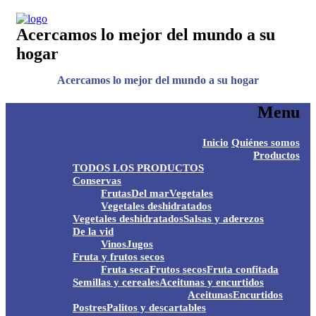
Acercamos lo mejor del mundo a su
hogar
Acercamos lo mejor del mundo a su hogar
Menu
Ski
Inicio
Quiénes somos
to
Productos
con
TODOS LOS PRODUCTOS
Conservas
Frutas
Del mar
Vegetales
Vegetales deshidratados
Vegetales deshidratados
Salsas y aderezos
De la vid
Vinos
Jugos
Fruta y frutos secos
Fruta seca
Frutos secos
Fruta confitada
Semillas y cereales
Aceitunas y encurtidos
Aceitunas
Encurtidos
Postres
Palitos y descartables