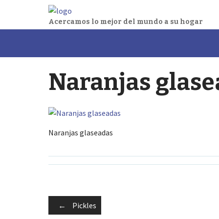
Acercamos lo mejor del mundo a su hogar
Skip
to
content
Naranjas glase
Naranjas glaseadas
Post
←
Pickles